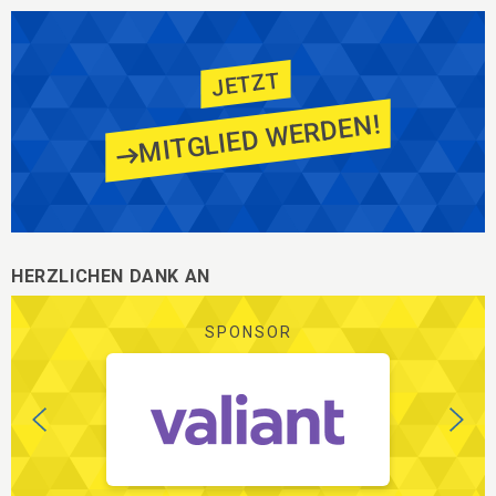
JETZT
MITGLIED WERDEN!
HERZLICHEN DANK AN
SPONSOR
Zurück
Vorw